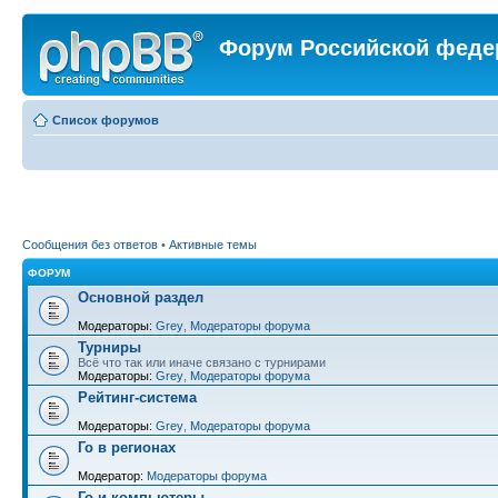
Форум Российской феде
Список форумов
Сообщения без ответов
•
Активные темы
ФОРУМ
Основной раздел
Модераторы:
Grey
,
Модераторы форума
Турниры
Всё что так или иначе связано с турнирами
Модераторы:
Grey
,
Модераторы форума
Рейтинг-система
Модераторы:
Grey
,
Модераторы форума
Го в регионах
Модератор:
Модераторы форума
Го и компьютеры