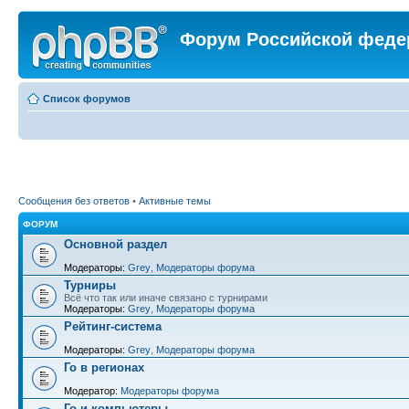
Форум Российской феде
Список форумов
Сообщения без ответов
•
Активные темы
ФОРУМ
Основной раздел
Модераторы:
Grey
,
Модераторы форума
Турниры
Всё что так или иначе связано с турнирами
Модераторы:
Grey
,
Модераторы форума
Рейтинг-система
Модераторы:
Grey
,
Модераторы форума
Го в регионах
Модератор:
Модераторы форума
Го и компьютеры