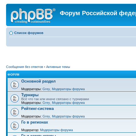
Форум Российской феде
Список форумов
Сообщения без ответов
•
Активные темы
ФОРУМ
Основной раздел
Модераторы:
Grey
,
Модераторы форума
Турниры
Всё что так или иначе связано с турнирами
Модераторы:
Grey
,
Модераторы форума
Рейтинг-система
Модераторы:
Grey
,
Модераторы форума
Го в регионах
Модератор:
Модераторы форума
Го и компьютеры