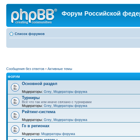
Форум Российской феде
Список форумов
Сообщения без ответов
•
Активные темы
ФОРУМ
Основной раздел
Модераторы:
Grey
,
Модераторы форума
Турниры
Всё что так или иначе связано с турнирами
Модераторы:
Grey
,
Модераторы форума
Рейтинг-система
Модераторы:
Grey
,
Модераторы форума
Го в регионах
Модератор:
Модераторы форума
Го и компьютеры