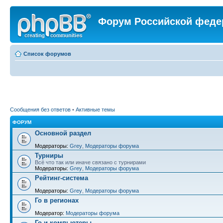
Форум Российской феде
Список форумов
Сообщения без ответов
•
Активные темы
ФОРУМ
Основной раздел
Модераторы:
Grey
,
Модераторы форума
Турниры
Всё что так или иначе связано с турнирами
Модераторы:
Grey
,
Модераторы форума
Рейтинг-система
Модераторы:
Grey
,
Модераторы форума
Го в регионах
Модератор:
Модераторы форума
Го и компьютеры