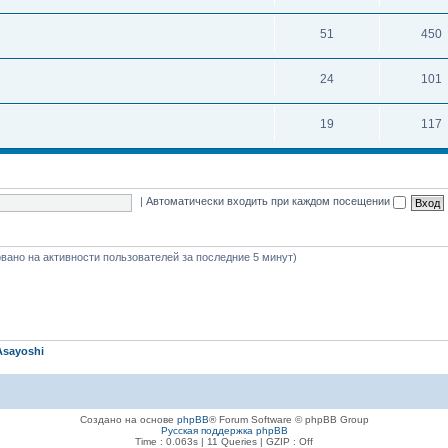
51
450
24
101
19
117
|
Автоматически входить при каждом посещении
новано на активности пользователей за последние 5 минут)
Asayoshi
Создано на основе
phpBB
® Forum Software © phpBB Group
Русская поддержка phpBB
Time : 0.063s | 11 Queries | GZIP : Off