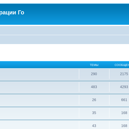
рации Го
ТЕМЫ
СООБЩЕ
290
2175
483
4293
26
661
35
168
43
168