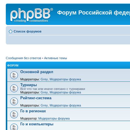
Форум Российской феде
Список форумов
Сообщения без ответов
•
Активные темы
ФОРУМ
Основной раздел
Модераторы:
Grey
,
Модераторы форума
Турниры
Всё что так или иначе связано с турнирами
Модераторы:
Grey
,
Модераторы форума
Рейтинг-система
Модераторы:
Grey
,
Модераторы форума
Го в регионах
Модератор:
Модераторы форума
Го и компьютеры