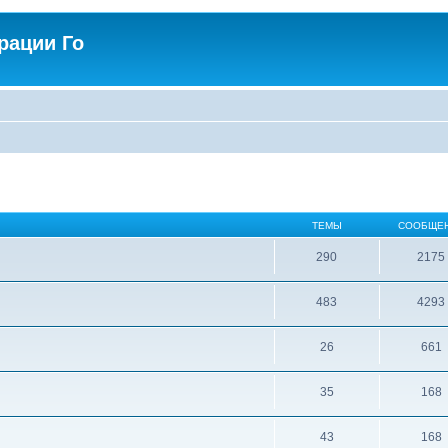
рации Го
ТЕМЫ
СООБЩЕ
290
2175
483
4293
26
661
35
168
43
168