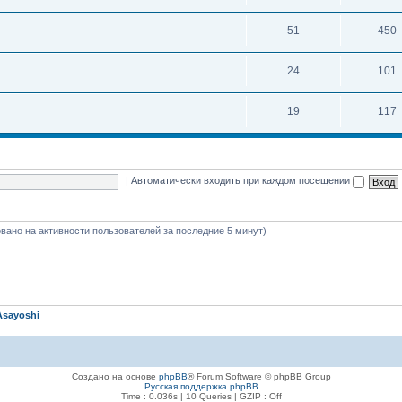
51
450
24
101
19
117
|
Автоматически входить при каждом посещении
новано на активности пользователей за последние 5 минут)
Asayoshi
Создано на основе
phpBB
® Forum Software © phpBB Group
Русская поддержка phpBB
Time : 0.036s | 10 Queries | GZIP : Off