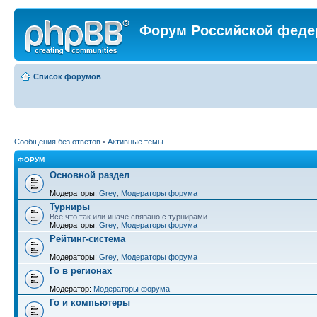
Форум Российской феде
Список форумов
Сообщения без ответов
•
Активные темы
ФОРУМ
Основной раздел
Модераторы:
Grey
,
Модераторы форума
Турниры
Всё что так или иначе связано с турнирами
Модераторы:
Grey
,
Модераторы форума
Рейтинг-система
Модераторы:
Grey
,
Модераторы форума
Го в регионах
Модератор:
Модераторы форума
Го и компьютеры