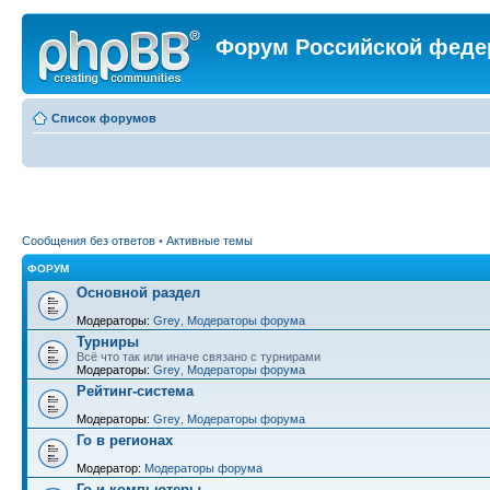
Форум Российской феде
Список форумов
Сообщения без ответов
•
Активные темы
ФОРУМ
Основной раздел
Модераторы:
Grey
,
Модераторы форума
Турниры
Всё что так или иначе связано с турнирами
Модераторы:
Grey
,
Модераторы форума
Рейтинг-система
Модераторы:
Grey
,
Модераторы форума
Го в регионах
Модератор:
Модераторы форума
Го и компьютеры