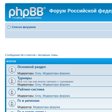
Форум Российской феде
Список форумов
Сообщения без ответов
•
Активные темы
ФОРУМ
Основной раздел
Модераторы:
Grey
,
Модераторы форума
Турниры
Всё что так или иначе связано с турнирами
Модераторы:
Grey
,
Модераторы форума
Рейтинг-система
Модераторы:
Grey
,
Модераторы форума
Го в регионах
Модератор:
Модераторы форума
Го и компьютеры