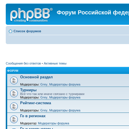
Форум Российской феде
Список форумов
Сообщения без ответов
•
Активные темы
ФОРУМ
Основной раздел
Модераторы:
Grey
,
Модераторы форума
Турниры
Всё что так или иначе связано с турнирами
Модераторы:
Grey
,
Модераторы форума
Рейтинг-система
Модераторы:
Grey
,
Модераторы форума
Го в регионах
Модератор:
Модераторы форума
Го и компьютеры