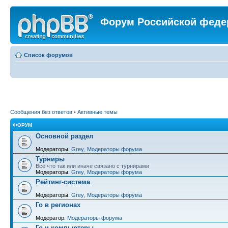
Форум Российской феде
Список форумов
Сообщения без ответов
•
Активные темы
ФОРУМ
Основной раздел
Модераторы:
Grey
,
Модераторы форума
Турниры
Всё что так или иначе связано с турнирами
Модераторы:
Grey
,
Модераторы форума
Рейтинг-система
Модераторы:
Grey
,
Модераторы форума
Го в регионах
Модератор:
Модераторы форума
Го и компьютеры