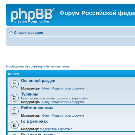
Форум Российской феде
Список форумов
Сообщения без ответов
•
Активные темы
ФОРУМ
Основной раздел
Модераторы:
Grey
,
Модераторы форума
Турниры
Всё что так или иначе связано с турнирами
Модераторы:
Grey
,
Модераторы форума
Рейтинг-система
Модераторы:
Grey
,
Модераторы форума
Го в регионах
Модератор:
Модераторы форума
Го и компьютеры