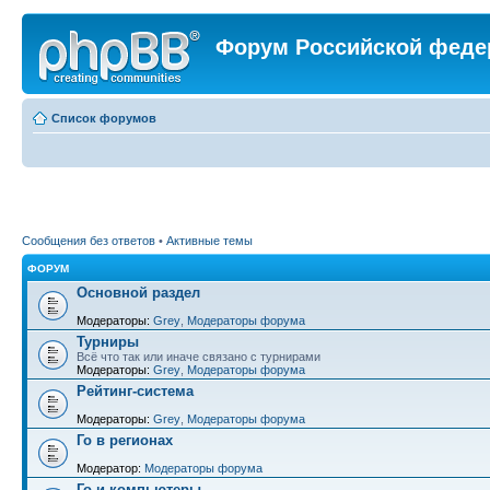
Форум Российской феде
Список форумов
Сообщения без ответов
•
Активные темы
ФОРУМ
Основной раздел
Модераторы:
Grey
,
Модераторы форума
Турниры
Всё что так или иначе связано с турнирами
Модераторы:
Grey
,
Модераторы форума
Рейтинг-система
Модераторы:
Grey
,
Модераторы форума
Го в регионах
Модератор:
Модераторы форума
Го и компьютеры