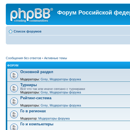
Форум Российской феде
Список форумов
Сообщения без ответов
•
Активные темы
ФОРУМ
Основной раздел
Модераторы:
Grey
,
Модераторы форума
Турниры
Всё что так или иначе связано с турнирами
Модераторы:
Grey
,
Модераторы форума
Рейтинг-система
Модераторы:
Grey
,
Модераторы форума
Го в регионах
Модератор:
Модераторы форума
Го и компьютеры