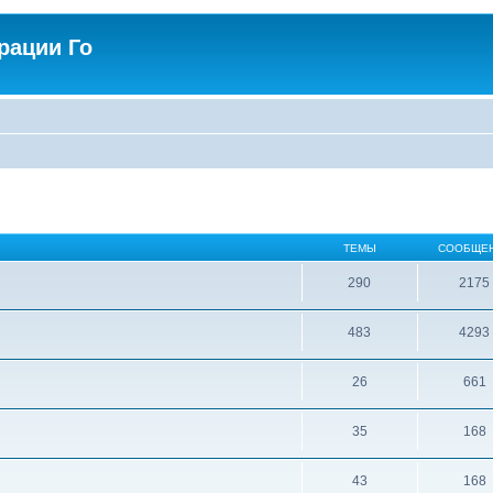
рации Го
ТЕМЫ
СООБЩЕ
290
2175
483
4293
26
661
35
168
43
168