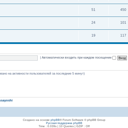
51
450
24
101
19
117
|
Автоматически входить при каждом посещении
новано на активности пользователей за последние 5 минут)
Asayoshi
Создано на основе
phpBB
® Forum Software © phpBB Group
Русская поддержка phpBB
Time : 0.039s | 10 Queries | GZIP : Off