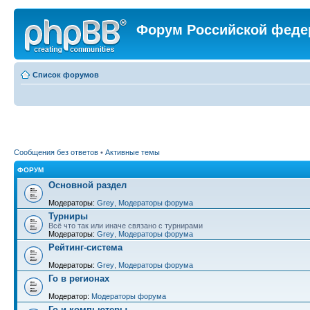
Форум Российской феде
Список форумов
Сообщения без ответов
•
Активные темы
ФОРУМ
Основной раздел
Модераторы:
Grey
,
Модераторы форума
Турниры
Всё что так или иначе связано с турнирами
Модераторы:
Grey
,
Модераторы форума
Рейтинг-система
Модераторы:
Grey
,
Модераторы форума
Го в регионах
Модератор:
Модераторы форума
Го и компьютеры