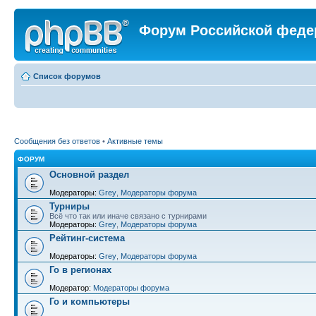
Форум Российской феде
Список форумов
Сообщения без ответов
•
Активные темы
ФОРУМ
Основной раздел
Модераторы:
Grey
,
Модераторы форума
Турниры
Всё что так или иначе связано с турнирами
Модераторы:
Grey
,
Модераторы форума
Рейтинг-система
Модераторы:
Grey
,
Модераторы форума
Го в регионах
Модератор:
Модераторы форума
Го и компьютеры