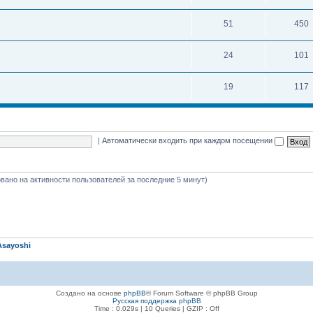
51
450
24
101
19
117
|
Автоматически входить при каждом посещении
новано на активности пользователей за последние 5 минут)
Asayoshi
Создано на основе
phpBB
® Forum Software © phpBB Group
Русская поддержка phpBB
Time : 0.029s | 10 Queries | GZIP : Off