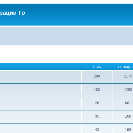
рации Го
ТЕМЫ
СООБЩЕ
290
2175
483
4293
26
661
35
168
43
168