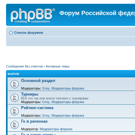
Форум Российской феде
Список форумов
Сообщения без ответов
•
Активные темы
ФОРУМ
Основной раздел
Модераторы:
Grey
,
Модераторы форума
Турниры
Всё что так или иначе связано с турнирами
Модераторы:
Grey
,
Модераторы форума
Рейтинг-система
Модераторы:
Grey
,
Модераторы форума
Го в регионах
Модератор:
Модераторы форума
Го и компьютеры