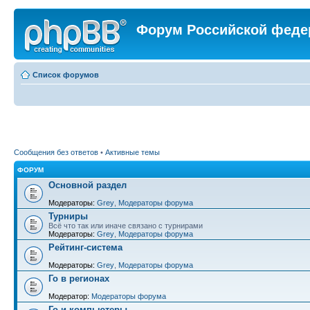
Форум Российской феде
Список форумов
Сообщения без ответов
•
Активные темы
ФОРУМ
Основной раздел
Модераторы:
Grey
,
Модераторы форума
Турниры
Всё что так или иначе связано с турнирами
Модераторы:
Grey
,
Модераторы форума
Рейтинг-система
Модераторы:
Grey
,
Модераторы форума
Го в регионах
Модератор:
Модераторы форума
Го и компьютеры