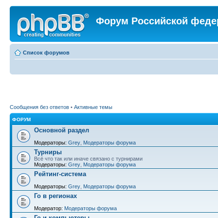
Форум Российской феде
Список форумов
Сообщения без ответов
•
Активные темы
ФОРУМ
Основной раздел
Модераторы:
Grey
,
Модераторы форума
Турниры
Всё что так или иначе связано с турнирами
Модераторы:
Grey
,
Модераторы форума
Рейтинг-система
Модераторы:
Grey
,
Модераторы форума
Го в регионах
Модератор:
Модераторы форума
Го и компьютеры