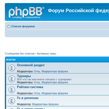
Форум Российской феде
Список форумов
Сообщения без ответов
•
Активные темы
ФОРУМ
Основной раздел
Модераторы:
Grey
,
Модераторы форума
Турниры
Всё что так или иначе связано с турнирами
Модераторы:
Grey
,
Модераторы форума
Рейтинг-система
Модераторы:
Grey
,
Модераторы форума
Го в регионах
Модератор:
Модераторы форума
Го и компьютеры