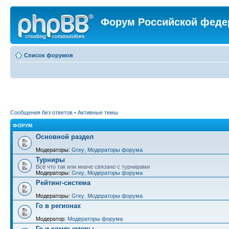
Форум Российской феде
Список форумов
Сообщения без ответов
•
Активные темы
ФОРУМ
Основной раздел
Модераторы:
Grey
,
Модераторы форума
Турниры
Всё что так или иначе связано с турнирами
Модераторы:
Grey
,
Модераторы форума
Рейтинг-система
Модераторы:
Grey
,
Модераторы форума
Го в регионах
Модератор:
Модераторы форума
Го и компьютеры