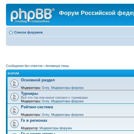
Форум Российской феде
Список форумов
Сообщения без ответов
•
Активные темы
ФОРУМ
Основной раздел
Модераторы:
Grey
,
Модераторы форума
Турниры
Всё что так или иначе связано с турнирами
Модераторы:
Grey
,
Модераторы форума
Рейтинг-система
Модераторы:
Grey
,
Модераторы форума
Го в регионах
Модератор:
Модераторы форума
Го и компьютеры