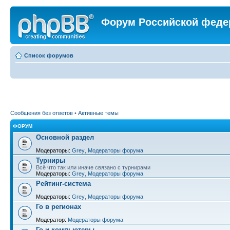
Форум Российской феде
Список форумов
Сообщения без ответов
•
Активные темы
ФОРУМ
Основной раздел
Модераторы:
Grey
,
Модераторы форума
Турниры
Всё что так или иначе связано с турнирами
Модераторы:
Grey
,
Модераторы форума
Рейтинг-система
Модераторы:
Grey
,
Модераторы форума
Го в регионах
Модератор:
Модераторы форума
Го и компьютеры