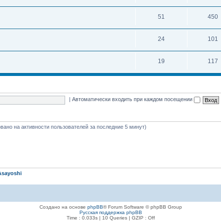
51
450
24
101
19
117
|
Автоматически входить при каждом посещении
новано на активности пользователей за последние 5 минут)
Asayoshi
Создано на основе
phpBB
® Forum Software © phpBB Group
Русская поддержка phpBB
Time : 0.033s | 10 Queries | GZIP : Off