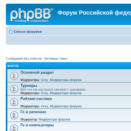
Форум Российской феде
Список форумов
Сообщения без ответов
•
Активные темы
ФОРУМ
Основной раздел
Модераторы:
Grey
,
Модераторы форума
Турниры
Всё что так или иначе связано с турнирами
Модераторы:
Grey
,
Модераторы форума
Рейтинг-система
Модераторы:
Grey
,
Модераторы форума
Го в регионах
Модератор:
Модераторы форума
Го и компьютеры