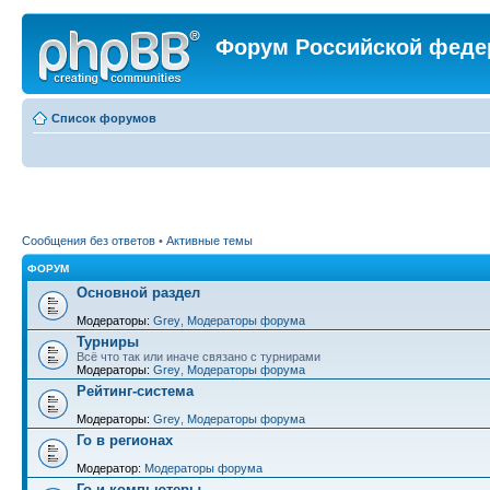
Форум Российской феде
Список форумов
Сообщения без ответов
•
Активные темы
ФОРУМ
Основной раздел
Модераторы:
Grey
,
Модераторы форума
Турниры
Всё что так или иначе связано с турнирами
Модераторы:
Grey
,
Модераторы форума
Рейтинг-система
Модераторы:
Grey
,
Модераторы форума
Го в регионах
Модератор:
Модераторы форума
Го и компьютеры