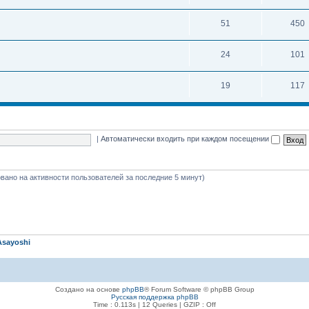
51
450
24
101
19
117
|
Автоматически входить при каждом посещении
новано на активности пользователей за последние 5 минут)
Asayoshi
Создано на основе
phpBB
® Forum Software © phpBB Group
Русская поддержка phpBB
Time : 0.113s | 12 Queries | GZIP : Off