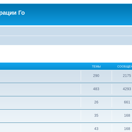
рации Го
ТЕМЫ
СООБЩЕ
290
2175
483
4293
26
661
35
168
43
168