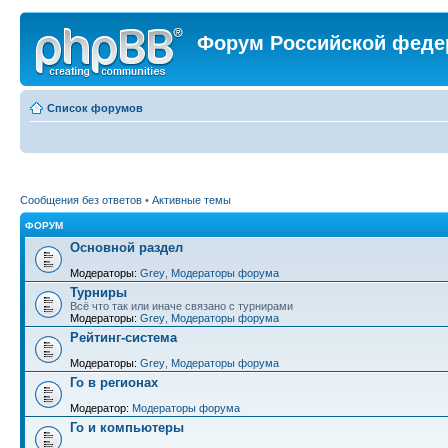
Форум Российской феде
Список форумов
Сообщения без ответов
•
Активные темы
ФОРУМ
Основной раздел
Модераторы:
Grey
,
Модераторы форума
Турниры
Всё что так или иначе связано с турнирами
Модераторы:
Grey
,
Модераторы форума
Рейтинг-система
Модераторы:
Grey
,
Модераторы форума
Го в регионах
Модератор:
Модераторы форума
Го и компьютеры