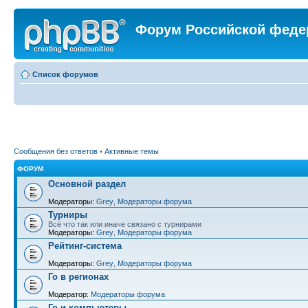
Форум Российской феде
Список форумов
Сообщения без ответов
•
Активные темы
ФОРУМ
Основной раздел
Модераторы:
Grey
,
Модераторы форума
Турниры
Всё что так или иначе связано с турнирами
Модераторы:
Grey
,
Модераторы форума
Рейтинг-система
Модераторы:
Grey
,
Модераторы форума
Го в регионах
Модератор:
Модераторы форума
Го и компьютеры