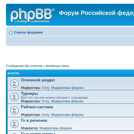
Форум Российской феде
Список форумов
Сообщения без ответов
•
Активные темы
ФОРУМ
Основной раздел
Модераторы:
Grey
,
Модераторы форума
Турниры
Всё что так или иначе связано с турнирами
Модераторы:
Grey
,
Модераторы форума
Рейтинг-система
Модераторы:
Grey
,
Модераторы форума
Го в регионах
Модератор:
Модераторы форума
Го и компьютеры