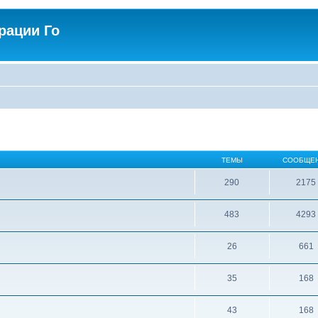
рации Го
ТЕМЫ
СООБЩЕ
290
2175
483
4293
26
661
35
168
43
168