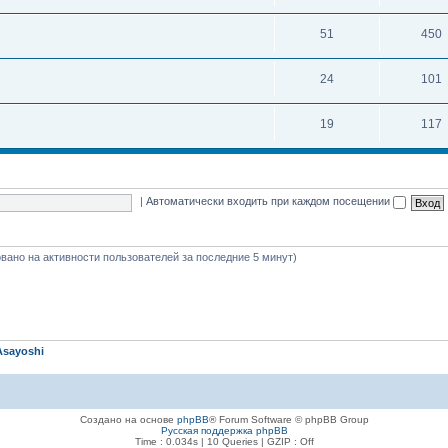
51
450
24
101
19
117
|
Автоматически входить при каждом посещении
новано на активности пользователей за последние 5 минут)
Asayoshi
Создано на основе
phpBB
® Forum Software © phpBB Group
Русская поддержка phpBB
Time : 0.034s | 10 Queries | GZIP : Off