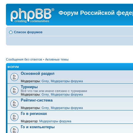
Форум Российской феде
Список форумов
Сообщения без ответов
•
Активные темы
ФОРУМ
Основной раздел
Модераторы:
Grey
,
Модераторы форума
Турниры
Всё что так или иначе связано с турнирами
Модераторы:
Grey
,
Модераторы форума
Рейтинг-система
Модераторы:
Grey
,
Модераторы форума
Го в регионах
Модератор:
Модераторы форума
Го и компьютеры