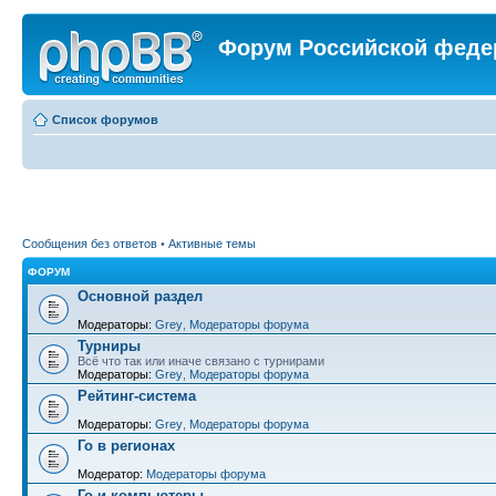
Форум Российской феде
Список форумов
Сообщения без ответов
•
Активные темы
ФОРУМ
Основной раздел
Модераторы:
Grey
,
Модераторы форума
Турниры
Всё что так или иначе связано с турнирами
Модераторы:
Grey
,
Модераторы форума
Рейтинг-система
Модераторы:
Grey
,
Модераторы форума
Го в регионах
Модератор:
Модераторы форума
Го и компьютеры