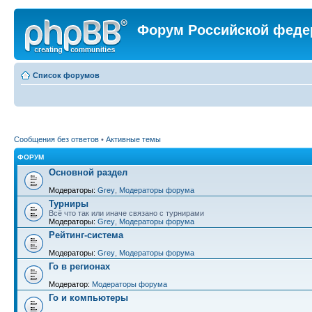
Форум Российской феде
Список форумов
Сообщения без ответов
•
Активные темы
ФОРУМ
Основной раздел
Модераторы:
Grey
,
Модераторы форума
Турниры
Всё что так или иначе связано с турнирами
Модераторы:
Grey
,
Модераторы форума
Рейтинг-система
Модераторы:
Grey
,
Модераторы форума
Го в регионах
Модератор:
Модераторы форума
Го и компьютеры