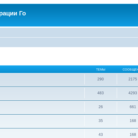
рации Го
ТЕМЫ
СООБЩЕ
290
2175
483
4293
26
661
35
168
43
168