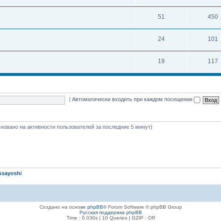
51
450
24
101
19
117
|
Автоматически входить при каждом посещении
(основано на активности пользователей за последние 5 минут)
Asayoshi
Создано на основе
phpBB
® Forum Software © phpBB Group
Русская поддержка phpBB
Time : 0.030s | 10 Queries | GZIP : Off