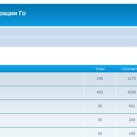
рации Го
ТЕМЫ
СООБЩЕ
290
2175
483
4293
26
661
35
168
43
168