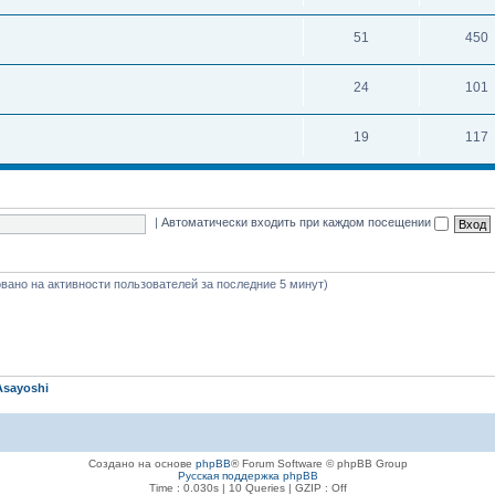
51
450
24
101
19
117
|
Автоматически входить при каждом посещении
новано на активности пользователей за последние 5 минут)
Asayoshi
Создано на основе
phpBB
® Forum Software © phpBB Group
Русская поддержка phpBB
Time : 0.030s | 10 Queries | GZIP : Off