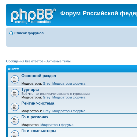
Форум Российской феде
Список форумов
Сообщения без ответов
•
Активные темы
ФОРУМ
Основной раздел
Модераторы:
Grey
,
Модераторы форума
Турниры
Всё что так или иначе связано с турнирами
Модераторы:
Grey
,
Модераторы форума
Рейтинг-система
Модераторы:
Grey
,
Модераторы форума
Го в регионах
Модератор:
Модераторы форума
Го и компьютеры