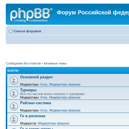
Форум Российской феде
Список форумов
Сообщения без ответов
•
Активные темы
ФОРУМ
Основной раздел
Модераторы:
Grey
,
Модераторы форума
Турниры
Всё что так или иначе связано с турнирами
Модераторы:
Grey
,
Модераторы форума
Рейтинг-система
Модераторы:
Grey
,
Модераторы форума
Го в регионах
Модератор:
Модераторы форума
Го и компьютеры