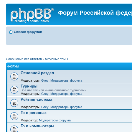
Форум Российской феде
Список форумов
Сообщения без ответов
•
Активные темы
ФОРУМ
Основной раздел
Модераторы:
Grey
,
Модераторы форума
Турниры
Всё что так или иначе связано с турнирами
Модераторы:
Grey
,
Модераторы форума
Рейтинг-система
Модераторы:
Grey
,
Модераторы форума
Го в регионах
Модератор:
Модераторы форума
Го и компьютеры