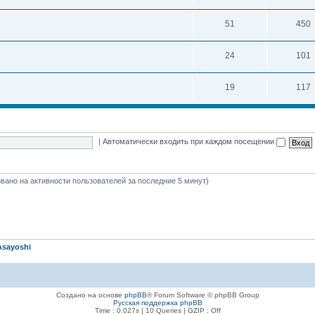
51
450
24
101
19
117
|
Автоматически входить при каждом посещении
новано на активности пользователей за последние 5 минут)
Asayoshi
Создано на основе
phpBB
® Forum Software © phpBB Group
Русская поддержка phpBB
Time : 0.027s | 10 Queries | GZIP : Off