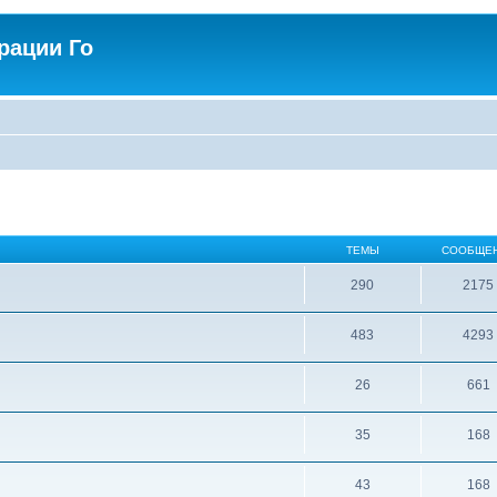
рации Го
ТЕМЫ
СООБЩЕ
290
2175
483
4293
26
661
35
168
43
168