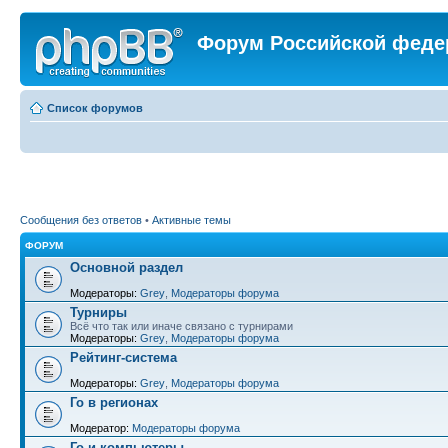
Форум Российской феде
Список форумов
Сообщения без ответов
•
Активные темы
ФОРУМ
Основной раздел
Модераторы:
Grey
,
Модераторы форума
Турниры
Всё что так или иначе связано с турнирами
Модераторы:
Grey
,
Модераторы форума
Рейтинг-система
Модераторы:
Grey
,
Модераторы форума
Го в регионах
Модератор:
Модераторы форума
Го и компьютеры