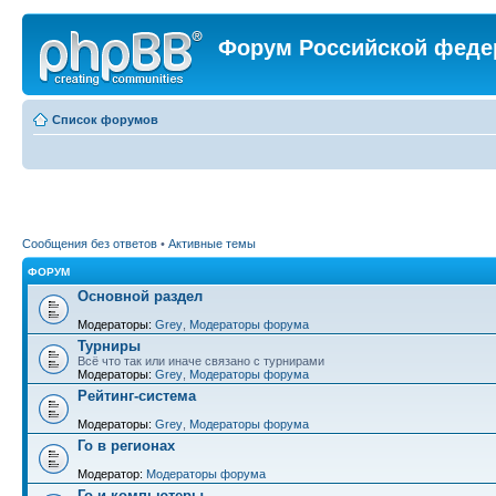
Форум Российской феде
Список форумов
Сообщения без ответов
•
Активные темы
ФОРУМ
Основной раздел
Модераторы:
Grey
,
Модераторы форума
Турниры
Всё что так или иначе связано с турнирами
Модераторы:
Grey
,
Модераторы форума
Рейтинг-система
Модераторы:
Grey
,
Модераторы форума
Го в регионах
Модератор:
Модераторы форума
Го и компьютеры