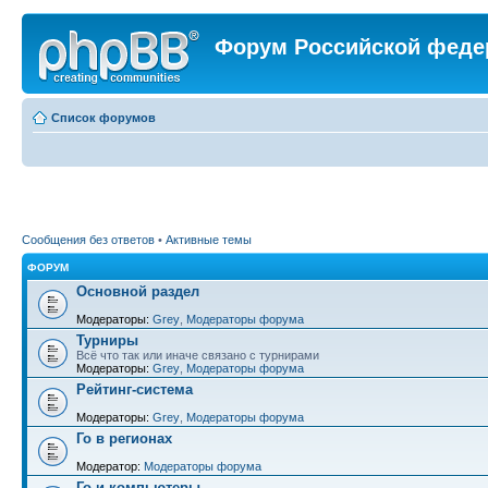
Форум Российской феде
Список форумов
Сообщения без ответов
•
Активные темы
ФОРУМ
Основной раздел
Модераторы:
Grey
,
Модераторы форума
Турниры
Всё что так или иначе связано с турнирами
Модераторы:
Grey
,
Модераторы форума
Рейтинг-система
Модераторы:
Grey
,
Модераторы форума
Го в регионах
Модератор:
Модераторы форума
Го и компьютеры