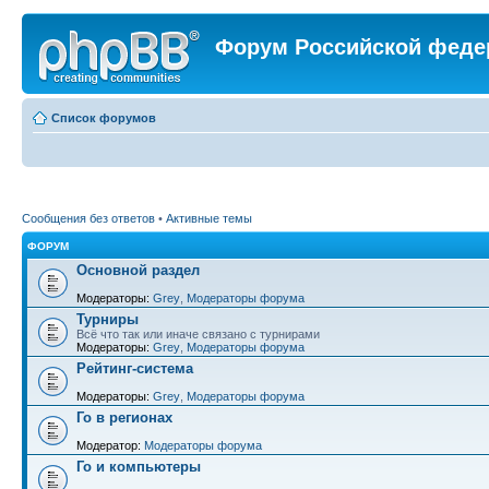
Форум Российской феде
Список форумов
Сообщения без ответов
•
Активные темы
ФОРУМ
Основной раздел
Модераторы:
Grey
,
Модераторы форума
Турниры
Всё что так или иначе связано с турнирами
Модераторы:
Grey
,
Модераторы форума
Рейтинг-система
Модераторы:
Grey
,
Модераторы форума
Го в регионах
Модератор:
Модераторы форума
Го и компьютеры