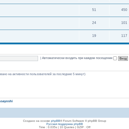
51
450
24
101
19
117
|
Автоматически входить при каждом посещении
новано на активности пользователей за последние 5 минут)
Asayoshi
Создано на основе
phpBB
® Forum Software © phpBB Group
Русская поддержка phpBB
Time : 0.035s | 10 Queries | GZIP : Off