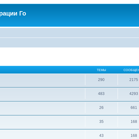
рации Го
ТЕМЫ
СООБЩЕ
290
2175
483
4293
26
661
35
168
43
168