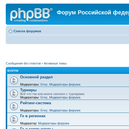
Форум Российской феде
Список форумов
Сообщения без ответов
•
Активные темы
ФОРУМ
Основной раздел
Модераторы:
Grey
,
Модераторы форума
Турниры
Всё что так или иначе связано с турнирами
Модераторы:
Grey
,
Модераторы форума
Рейтинг-система
Модераторы:
Grey
,
Модераторы форума
Го в регионах
Модератор:
Модераторы форума
Го и компьютеры