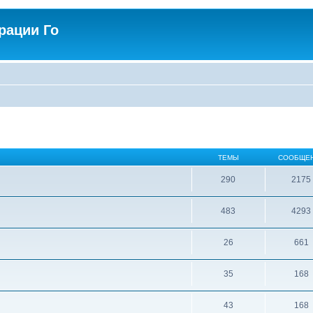
рации Го
ТЕМЫ
СООБЩЕ
290
2175
483
4293
26
661
35
168
43
168