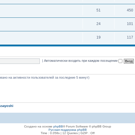
51
450
24
101
19
117
|
Автоматически входить при каждом посещении
новано на активности пользователей за последние 5 минут)
Asayoshi
Создано на основе
phpBB
® Forum Software © phpBB Group
Русская поддержка phpBB
Time : 0.058s | 12 Queries | GZIP : Off