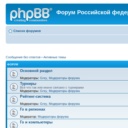
Форум Российской феде
Список форумов
Сообщения без ответов
•
Активные темы
ФОРУМ
Основной раздел
Модераторы:
Grey
,
Модераторы форума
Турниры
Всё что так или иначе связано с турнирами
Модераторы:
Grey
,
Модераторы форума
Рейтинг-система
Модераторы:
Grey
,
Модераторы форума
Го в регионах
Модератор:
Модераторы форума
Го и компьютеры