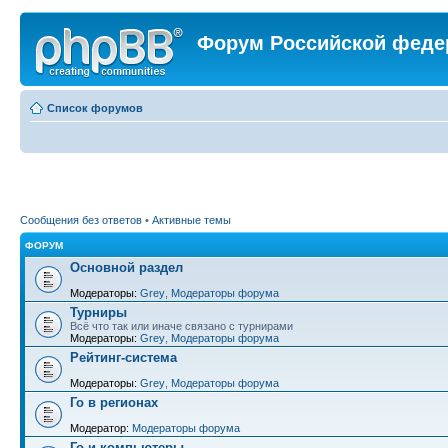
Форум Российской феде
Список форумов
Сообщения без ответов
•
Активные темы
ФОРУМ
Основной раздел
Модераторы:
Grey
,
Модераторы форума
Турниры
Всё что так или иначе связано с турнирами
Модераторы:
Grey
,
Модераторы форума
Рейтинг-система
Модераторы:
Grey
,
Модераторы форума
Го в регионах
Модератор:
Модераторы форума
Го и компьютеры