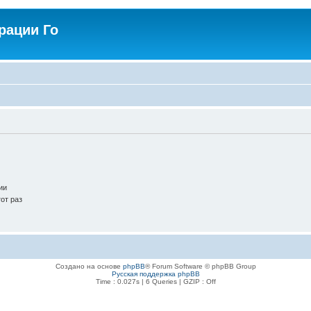
рации Го
.
ии
от раз
Создано на основе
phpBB
® Forum Software © phpBB Group
Русская поддержка phpBB
Time : 0.027s | 6 Queries | GZIP : Off