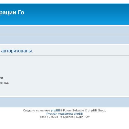
рации Го
 авторизованы.
ии
от раз
Создано на основе
phpBB
® Forum Software © phpBB Group
Русская поддержка phpBB
Time : 0.032s | 6 Queries | GZIP : Off