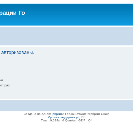
рации Го
 авторизованы.
ии
от раз
Создано на основе
phpBB
® Forum Software © phpBB Group
Русская поддержка phpBB
Time : 0.024s | 6 Queries | GZIP : Off