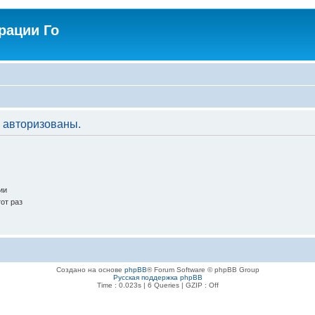
рации Го
 авторизованы.
ии
от раз
Создано на основе
phpBB
® Forum Software © phpBB Group
Русская поддержка phpBB
Time : 0.023s | 6 Queries | GZIP : Off