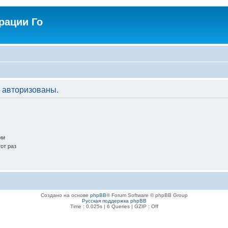
рации Го
 авторизованы.
ии
от раз
Создано на основе
phpBB
® Forum Software © phpBB Group
Русская поддержка phpBB
Time : 0.025s | 6 Queries | GZIP : Off