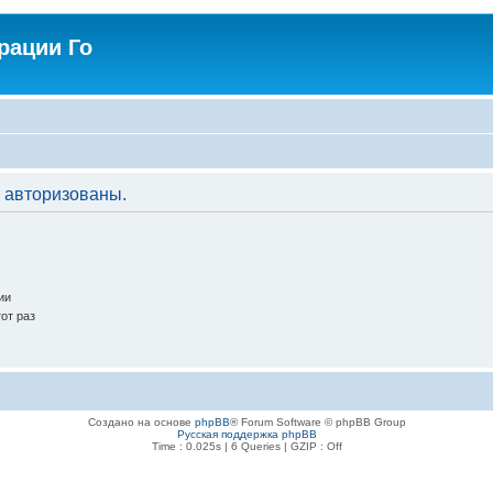
рации Го
 авторизованы.
ии
от раз
Создано на основе
phpBB
® Forum Software © phpBB Group
Русская поддержка phpBB
Time : 0.025s | 6 Queries | GZIP : Off