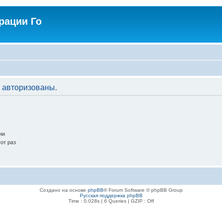
рации Го
 авторизованы.
ии
от раз
Создано на основе
phpBB
® Forum Software © phpBB Group
Русская поддержка phpBB
Time : 0.028s | 6 Queries | GZIP : Off