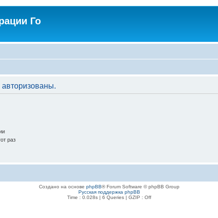
рации Го
 авторизованы.
ии
от раз
Создано на основе
phpBB
® Forum Software © phpBB Group
Русская поддержка phpBB
Time : 0.028s | 6 Queries | GZIP : Off