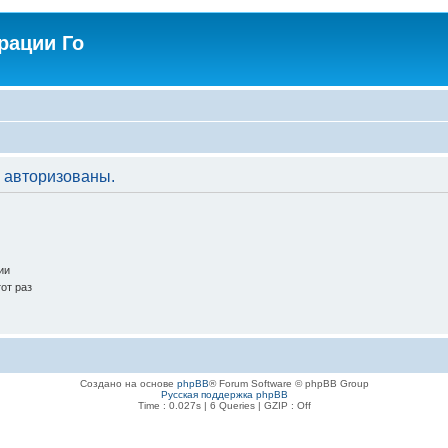
рации Го
 авторизованы.
ии
от раз
Создано на основе
phpBB
® Forum Software © phpBB Group
Русская поддержка phpBB
Time : 0.027s | 6 Queries | GZIP : Off